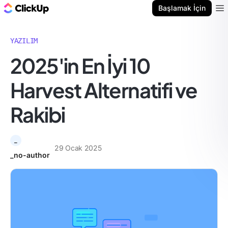
ClickUp Blog
Başlamak İçin
Ope
YAZILIM
2025'in En İyi 10
Harvest Alternatifi ve
Rakibi
_
29 Ocak 2025
_no-author