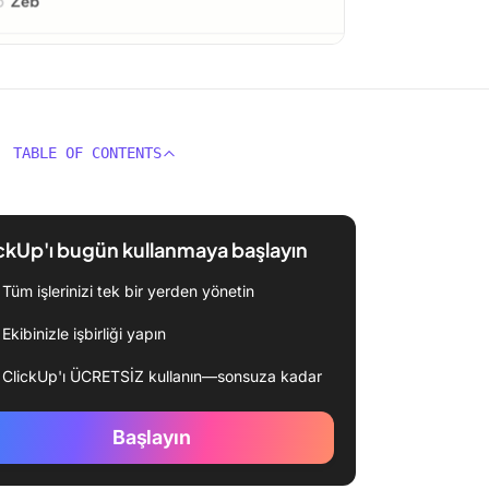
TABLE OF CONTENTS
ckUp'ı bugün kullanmaya başlayın
Tüm işlerinizi tek bir yerden yönetin
Ekibinizle işbirliği yapın
ClickUp'ı ÜCRETSİZ kullanın—sonsuza kadar
Başlayın