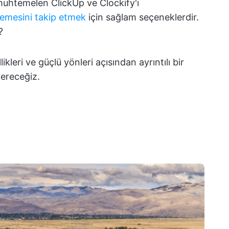
muhtemelen ClickUp ve Clockify'ı
rlemesini takip etmek
için sağlam seçeneklerdir.
?
ikleri ve güçlü yönleri açısından ayrıntılı bir
vereceğiz.