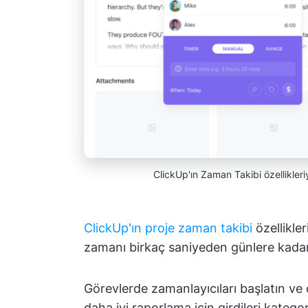
ClickUp'ın Zaman Takibi özellikler
ClickUp'ın proje zaman takibi
özellikle
zamanı birkaç saniyeden günlere kadar a
Görevlerde zamanlayıcıları başlatın v
daha iyi raporlama için girdileri katego