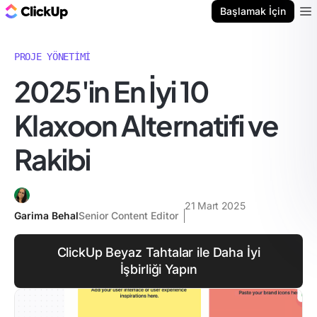
ClickUp Blog
Başlamak İçin
Ope
PROJE YÖNETIMI
2025'in En İyi 10
Klaxoon Alternatifi ve
Rakibi
21 Mart 2025
Garima Behal
Senior Content Editor
ClickUp Beyaz Tahtalar ile Daha İyi
İşbirliği Yapın