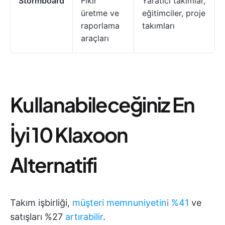
Stormboard
Fikir
Yaratıcı takımlar,
üretme ve
eğitimciler, proje
raporlama
takımları
araçları
Kullanabileceğiniz En
İyi 10 Klaxoon
Alternatifi
Takım işbirliği,
müşteri memnuniyetini %41
ve
satışları %27
artırabilir
.