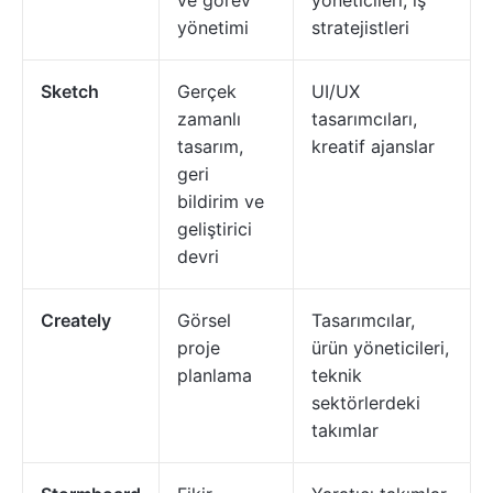
ve görev
yöneticileri, iş
yönetimi
stratejistleri
Sketch
Gerçek
UI/UX
zamanlı
tasarımcıları,
tasarım,
kreatif ajanslar
geri
bildirim ve
geliştirici
devri
Creately
Görsel
Tasarımcılar,
proje
ürün yöneticileri,
planlama
teknik
sektörlerdeki
takımlar