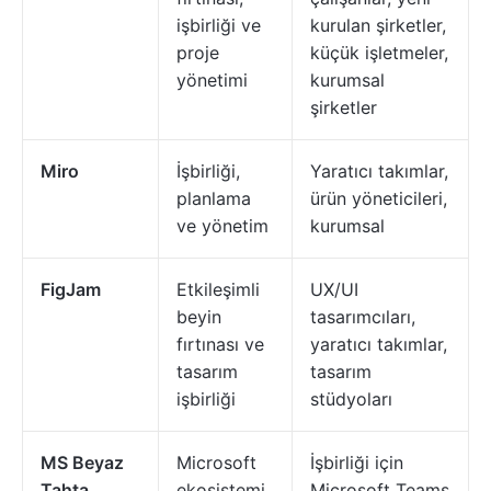
işbirliği ve
kurulan şirketler,
proje
küçük işletmeler,
yönetimi
kurumsal
şirketler
Miro
İşbirliği,
Yaratıcı takımlar,
planlama
ürün yöneticileri,
ve yönetim
kurumsal
FigJam
Etkileşimli
UX/UI
beyin
tasarımcıları,
fırtınası ve
yaratıcı takımlar,
tasarım
tasarım
işbirliği
stüdyoları
MS Beyaz
Microsoft
İşbirliği için
Tahta
ekosistemi
Microsoft Teams