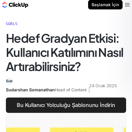
ClickUp Blog
Başlamak İçin
Ope
GOALS
Hedef Gradyan Etkisi:
Kullanıcı Katılımını Nasıl
Artırabilirsiniz?
24 Ocak 2025
Sudarshan Somanathan
Head of Content
Bu Kullanıcı Yolculuğu Şablonunu İndirin