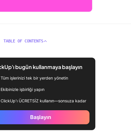
TABLE OF CONTENTS
ckUp'ı bugün kullanmaya başlayın
Tüm işlerinizi tek bir yerden yönetin
Ekibinizle işbirliği yapın
ClickUp'ı ÜCRETSİZ kullanın—sonsuza kadar
Başlayın