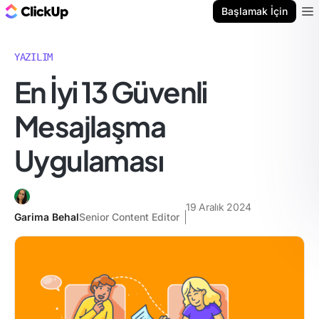
ClickUp Blog
Başlamak İçin
Ope
YAZILIM
En İyi 13 Güvenli
Mesajlaşma
Uygulaması
19 Aralık 2024
Garima Behal
Senior Content Editor