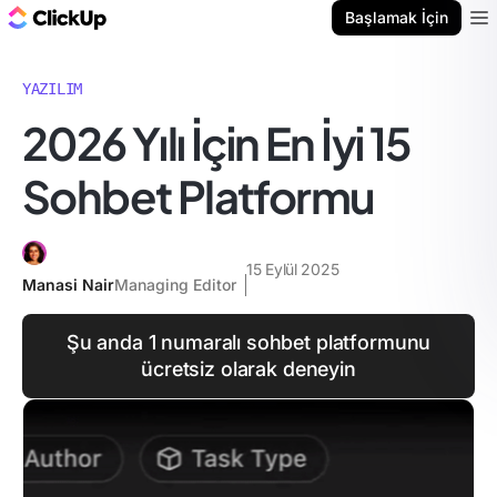
ClickUp Blog
Başlamak İçin
Ope
YAZILIM
2026 Yılı İçin En İyi 15
Sohbet Platformu
15 Eylül 2025
Manasi Nair
Managing Editor
Şu anda 1 numaralı sohbet platformunu
ücretsiz olarak deneyin