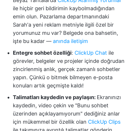
Beyaz Tahtalarda
ClickUp Atanmış Yorumlar
ile hiçbir geri bildirimin kaybolmadığından
emin olun. Pazarlama departmanındaki
Sarah'a yeni reklam metniyle ilgili özel bir
yorumunuz mu var? Belgede ona bahsetin,
işte bu kadar —
anında iletişim
Entegre sohbet özelliği
:
ClickUp Chat
ile
görevler, belgeler ve projeler içinde doğrudan
zincirlenmiş anlık, gerçek zamanlı sohbetler
yapın. Çünkü o bitmek bilmeyen e-posta
konuları artık geçmişte kaldı!
Talimatları kaydedin ve paylaşın:
Ekranınızı
kaydedin, video çekin ve "Bunu sohbet
üzerinden açıklayamıyorum" dediğiniz anlar
için mükemmel bir özellik olan
ClickUp Clips
ile takımınıza ayrıntılı talimatlar gönderin.