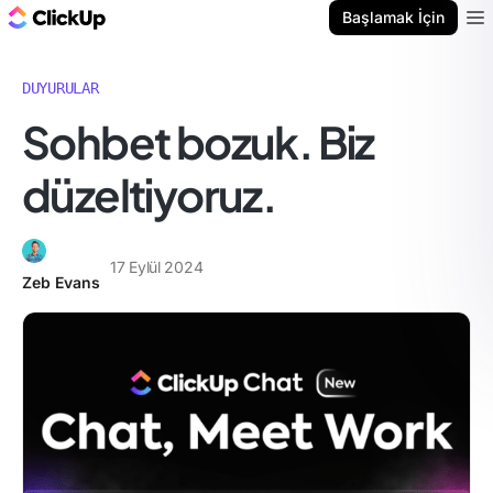
ClickUp Blog
Başlamak İçin
Ope
DUYURULAR
Sohbet bozuk. Biz
düzeltiyoruz.
17 Eylül 2024
Zeb Evans