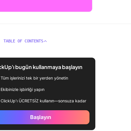
TABLE OF CONTENTS
ckUp'ı bugün kullanmaya başlayın
Tüm işlerinizi tek bir yerden yönetin
Ekibinizle işbirliği yapın
ClickUp'ı ÜCRETSİZ kullanın—sonsuza kadar
Başlayın