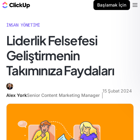
ClickUp Blog
Başlamak İçin
Ope
İNSAN YÖNETIMI
Liderlik Felsefesi
Geliştirmenin
Takımınıza Faydaları
15 Şubat 2024
Alex York
Senior Content Marketing Manager