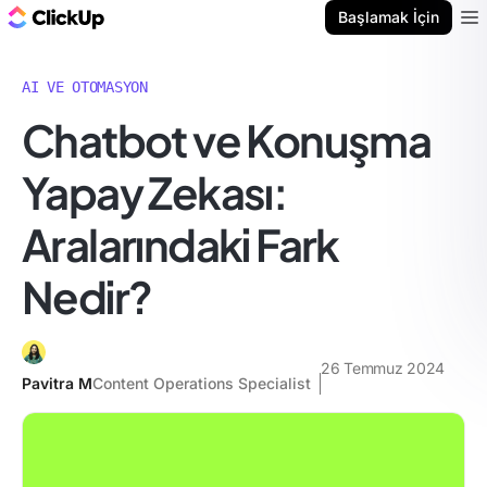
ClickUp Blog
Başlamak İçin
Ope
AI VE OTOMASYON
Chatbot ve Konuşma
Yapay Zekası:
Aralarındaki Fark
Nedir?
26 Temmuz 2024
Pavitra M
Content Operations Specialist