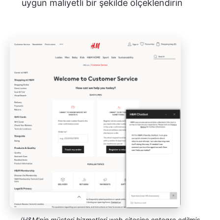
uygun maliyetli bir şekilde ölçeklendirin
(H&M'nin müşteri hizmetleri web sitesine entegre edilmiş