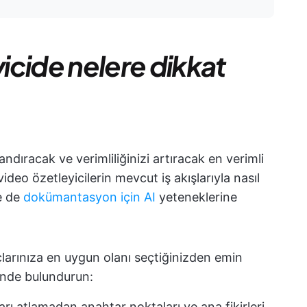
yicide nelere dikkat
dıracak ve verimliliğinizi artıracak en verimli
video özetleyicilerin mevcut iş akışlarıyla nasıl
le de
dokümantasyon için AI
yeteneklerine
açlarınıza en uygun olanı seçtiğinizden emin
ünde bulundurun:
ları atlamadan anahtar noktaları ve ana fikirleri