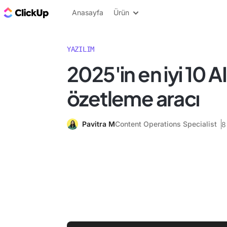
ClickUp Blog
Anasayfa
Ürün
YAZILIM
2025'in en iyi 10 A
özetleme aracı
Pavitra M
Content Operations Specialist
8