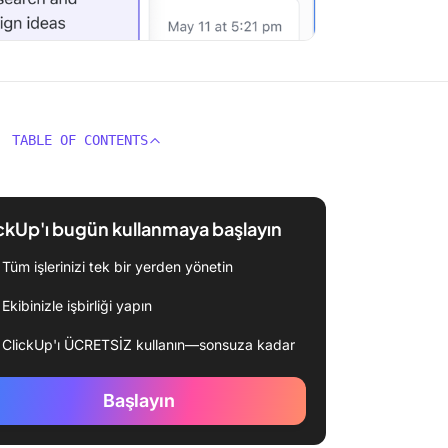
TABLE OF CONTENTS
ckUp'ı bugün kullanmaya başlayın
Tüm işlerinizi tek bir yerden yönetin
Ekibinizle işbirliği yapın
ClickUp'ı ÜCRETSİZ kullanın—sonsuza kadar
Başlayın