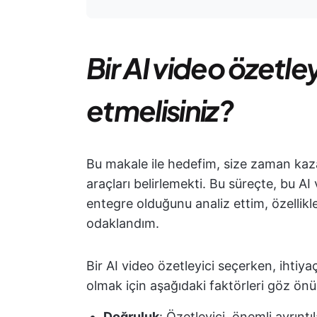
Bir AI video özetle
etmelisiniz?
Bu makale ile hedefim, size zaman kazan
araçları belirlemekti. Bu süreçte, bu AI 
entegre olduğunu analiz ettim, özellik
odaklandım.
Bir AI video özetleyici seçerken, ihtiy
olmak için aşağıdaki faktörleri göz ön
Doğruluk
: Özetleyici, önemli ayrıntı