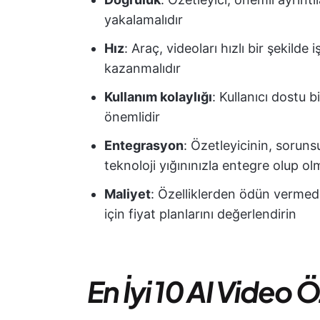
yakalamalıdır
Hız
: Araç, videoları hızlı bir şekil
kazanmalıdır
Kullanım kolaylığı
: Kullanıcı dostu b
önemlidir
Entegrasyon
: Özetleyicinin, sorun
teknoloji yığınınızla entegre olup ol
Maliyet
: Özelliklerden ödün verme
için fiyat planlarını değerlendirin
En İyi 10 AI Video Ö