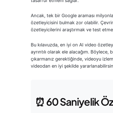
tasarruf etmeni sağlar.
Ancak, tek bir Google araması milyonla
özetleyicisini bulmak zor olabilir. Çevr
özetleyicilerini araştırmak ve test et
Bu kılavuzda, en iyi on AI video özetleyici
ayrıntılı olarak ele alacağım. Böylece, 
çıkarmanız gerektiğinde, videoyu izleme
videodan en iyi şekilde yararlanabilirsin
⏰ 60 Saniyelik Ö