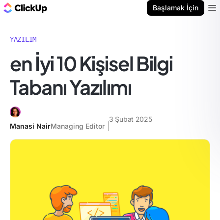
ClickUp Blog
Başlamak İçin
Ope
YAZILIM
en İyi 10 Kişisel Bilgi
Tabanı Yazılımı
3 Şubat 2025
Manasi Nair
Managing Editor