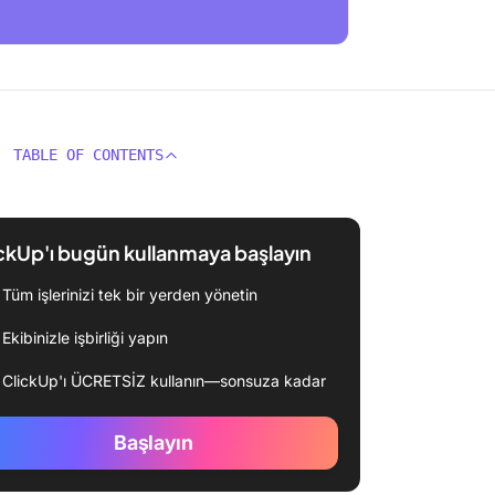
TABLE OF CONTENTS
ckUp'ı bugün kullanmaya başlayın
Tüm işlerinizi tek bir yerden yönetin
Ekibinizle işbirliği yapın
ClickUp'ı ÜCRETSİZ kullanın—sonsuza kadar
Başlayın