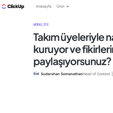
ClickUp Blog
Anasayfa
Ürün
WORKLIFE
Takım üyeleriyle na
kuruyor ve fikirleri
paylaşıyorsunuz?
Sudarshan Somanathan
Head of Content