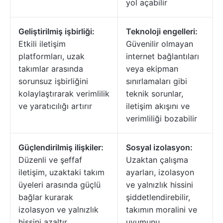
yol açabilir
Geliştirilmiş işbirliği:
Teknoloji engelleri:
Etkili iletişim
Güvenilir olmayan
platformları, uzak
internet bağlantıları
takımlar arasında
veya ekipman
sorunsuz işbirliğini
sınırlamaları gibi
kolaylaştırarak verimlilik
teknik sorunlar,
ve yaratıcılığı artırır
iletişim akışını ve
verimliliği bozabilir
Güçlendirilmiş ilişkiler:
Sosyal izolasyon:
Düzenli ve şeffaf
Uzaktan çalışma
iletişim, uzaktaki takım
ayarları, izolasyon
üyeleri arasında güçlü
ve yalnızlık hissini
bağlar kurarak
şiddetlendirebilir,
izolasyon ve yalnızlık
takımın moralini ve
hissini azaltır
uyumunu