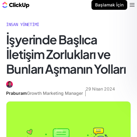
ClickUp Blog
Başlamak İçin
Ope
İNSAN YÖNETIMI
İşyerinde Başlıca
İletişim Zorlukları ve
Bunları Aşmanın Yolları
29 Nisan 2024
Praburam
Growth Marketing Manager