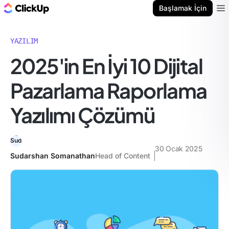
ClickUp Blog
Başlamak İçin
Ope
YAZILIM
2025'in En İyi 10 Dijital
Pazarlama Raporlama
Yazılımı Çözümü
30 Ocak 2025
Sudarshan Somanathan
Head of Content