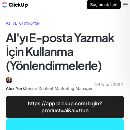
ClickUp Blog
Başlamak İçin
Ope
AI VE OTOMASYON
AI'yı E-posta Yazmak
İçin Kullanma
(Yönlendirmelerle)
24 Nisan 2024
Alex York
Senior Content Marketing Manager
https://app.clickup.com/login?
product=ai&ai=true