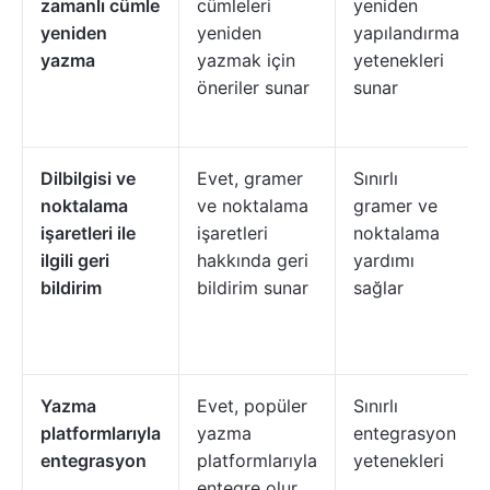
zamanlı cümle
cümleleri
yeniden
yeniden
yeniden
yapılandırma
yazma
yazmak için
yetenekleri
öneriler sunar
sunar
Dilbilgisi ve
Evet, gramer
Sınırlı
noktalama
ve noktalama
gramer ve
işaretleri ile
işaretleri
noktalama
ilgili geri
hakkında geri
yardımı
bildirim
bildirim sunar
sağlar
Yazma
Evet, popüler
Sınırlı
platformlarıyla
yazma
entegrasyon
entegrasyon
platformlarıyla
yetenekleri
entegre olur