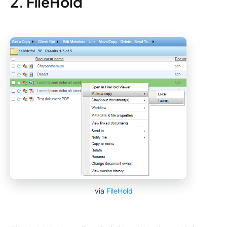
2. FileHold
via
FileHold