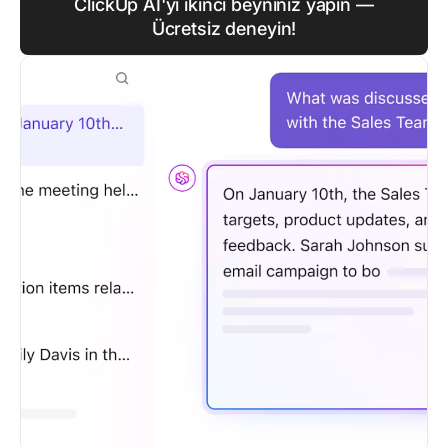
ClickUp AI'yı ikinci beyniniz yapın —
Ücretsiz deneyin!