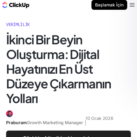
ClickUp Blog
Başlamak İçin
Ope
VERIMLILIK
İkinci Bir Beyin
Oluşturma: Dijital
Hayatınızı En Üst
Düzeye Çıkarmanın
Yolları
10 Ocak 2026
Praburam
Growth Marketing Manager