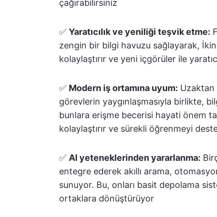
çağırabilirsiniz
✅
Yaratıcılık ve yeniliği teşvik etme:
F
zengin bir bilgi havuzu sağlayarak, İkin
kolaylaştırır ve yeni içgörüler ile yara
✅
Modern iş ortamına uyum:
Uzaktan ç
görevlerin yaygınlaşmasıyla birlikte, bilg
bunlara erişme becerisi hayati önem taşı
kolaylaştırır ve sürekli öğrenmeyi dest
✅
AI yeteneklerinden yararlanma:
Bir
entegre ederek akıllı arama, otomasyon
sunuyor. Bu, onları basit depolama sist
ortaklara dönüştürüyor