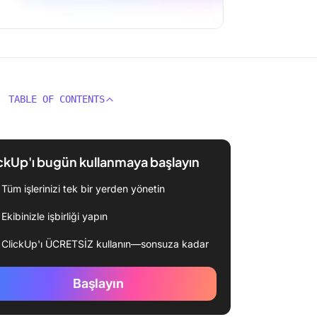
TABLE OF CONTENTS
ckUp'ı bugün kullanmaya başlayın
Tüm işlerinizi tek bir yerden yönetin
Ekibinizle işbirliği yapın
ClickUp'ı ÜCRETSİZ kullanın—sonsuza kadar
Başlayın