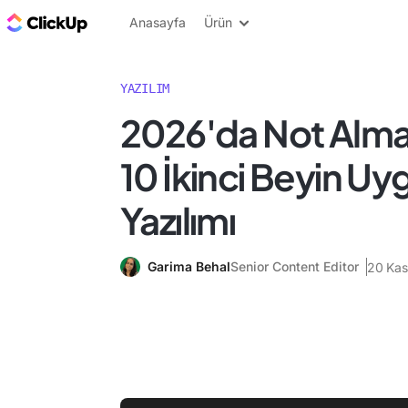
ClickUp Blog
Anasayfa
Ürün
YAZILIM
2026'da Not Alma İ
10 İkinci Beyin Uy
Yazılımı
Garima Behal
Senior Content Editor
20 Kas