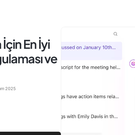
çin En İyi
gulaması ve
ım 2025