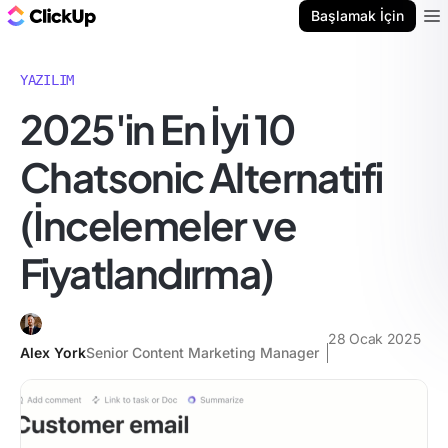
ClickUp Blog
Başlamak İçin
Ope
YAZILIM
2025'in En İyi 10
Chatsonic Alternatifi
(İncelemeler ve
Fiyatlandırma)
28 Ocak 2025
Alex York
Senior Content Marketing Manager