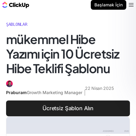
ClickUp Blog
Başlamak İçin
Ope
ŞABLONLAR
mükemmel Hibe
Yazımı için 10 Ücretsiz
Hibe Teklifi Şablonu
22 Nisan 2025
Praburam
Growth Marketing Manager
Ücretsiz Şablon Alın