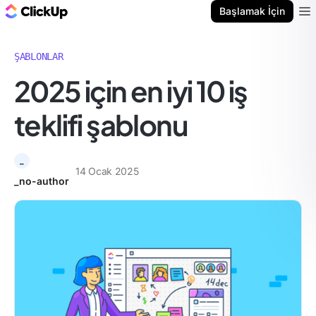
ClickUp Blog
Başlamak İçin
Ope
ŞABLONLAR
2025 için en iyi 10 iş
teklifi şablonu
_
14 Ocak 2025
_no-author