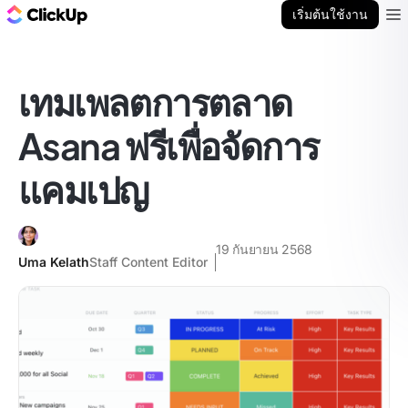
บล็อก ClickUp
เริ่มต้นใช้งาน
Ope
เทมเพลตการตลาด
Asana ฟรีเพื่อจัดการ
แคมเปญ
19 กันยายน 2568
Uma Kelath
Staff Content Editor