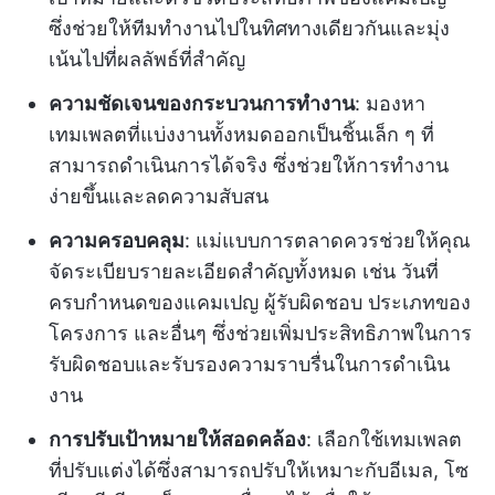
ซึ่งช่วยให้ทีมทำงานไปในทิศทางเดียวกันและมุ่ง
เน้นไปที่ผลลัพธ์ที่สำคัญ
ความชัดเจนของกระบวนการทำงาน
: มองหา
เทมเพลตที่แบ่งงานทั้งหมดออกเป็นชิ้นเล็ก ๆ ที่
สามารถดำเนินการได้จริง ซึ่งช่วยให้การทำงาน
ง่ายขึ้นและลดความสับสน
ความครอบคลุม
: แม่แบบการตลาดควรช่วยให้คุณ
จัดระเบียบรายละเอียดสำคัญทั้งหมด เช่น วันที่
ครบกำหนดของแคมเปญ ผู้รับผิดชอบ ประเภทของ
โครงการ และอื่นๆ ซึ่งช่วยเพิ่มประสิทธิภาพในการ
รับผิดชอบและรับรองความราบรื่นในการดำเนิน
งาน
การปรับเป้าหมายให้สอดคล้อง
: เลือกใช้เทมเพลต
ที่ปรับแต่งได้ซึ่งสามารถปรับให้เหมาะกับอีเมล, โซ