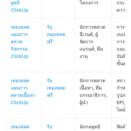
ยุทธ์
โครงการ
กระดา
ClickUp
ความค
เทมเพลต
รับ
นักการตลาด
การติ
แผนการ
เทมเพลต
อีเวนต์, ผู้
งบประ
ตลาด
ฟรี
จัดการ
การใช้
กิจกรรม
แบรนด์, ทีม
แนบเอ
ClickUp
งาน
บันทึก
ขั้นตอ
เทมเพลต
รับ
นักการตลาด
สถานะท
แผนการ
เทมเพลต
เนื้อหา, ทีม
กำหนด
ตลาดเนื้อหา
ฟรี
บรรณาธิการ,
รูปภาพ
ClickUp
ผู้นำ
KPI, ม
ไทม์ไล
เทมเพลต
รับ
นักกลยุทธ์
ฟิลด์ที่