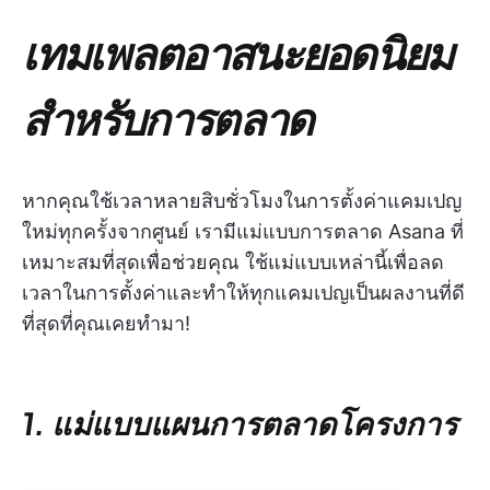
เทมเพลตอาสนะยอดนิยม
สำหรับการตลาด
หากคุณใช้เวลาหลายสิบชั่วโมงในการตั้งค่าแคมเปญ
ใหม่ทุกครั้งจากศูนย์ เรามีแม่แบบการตลาด Asana ที่
เหมาะสมที่สุดเพื่อช่วยคุณ ใช้แม่แบบเหล่านี้เพื่อลด
เวลาในการตั้งค่าและทำให้ทุกแคมเปญเป็นผลงานที่ดี
ที่สุดที่คุณเคยทำมา!
1. แม่แบบแผนการตลาดโครงการ