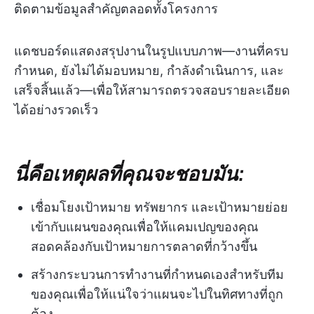
ติดตามข้อมูลสำคัญตลอดทั้งโครงการ
แดชบอร์ดแสดงสรุปงานในรูปแบบภาพ—งานที่ครบ
กำหนด, ยังไม่ได้มอบหมาย, กำลังดำเนินการ, และ
เสร็จสิ้นแล้ว—เพื่อให้สามารถตรวจสอบรายละเอียด
ได้อย่างรวดเร็ว
นี่คือเหตุผลที่คุณจะชอบมัน:
เชื่อมโยงเป้าหมาย ทรัพยากร และเป้าหมายย่อย
เข้ากับแผนของคุณเพื่อให้แคมเปญของคุณ
สอดคล้องกับเป้าหมายการตลาดที่กว้างขึ้น
สร้างกระบวนการทำงานที่กำหนดเองสำหรับทีม
ของคุณเพื่อให้แน่ใจว่าแผนจะไปในทิศทางที่ถูก
ต้อง