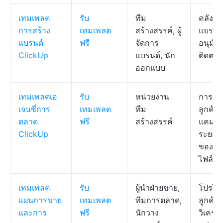
เทมเพลต
รับ
ทีม
คลังสิน
การสร้าง
เทมเพลต
สร้างสรรค์, ผู้
แบรนด์
แบรนด์
ฟรี
จัดการ
อนุมัติ
ClickUp
แบรนด์, นัก
ติดตา
ออกแบบ
เทมเพลตเอ
รับ
หน่วยงาน
การจั
เจนซี่การ
เทมเพลต
ทีม
ลูกค้า/
ตลาด
ฟรี
สร้างสรรค์
แคมเป
ClickUp
ระยะเ
ของสั
ไฟล์แ
เทมเพลต
รับ
ผู้นำฝ่ายขาย,
โปรไฟล
แผนการขาย
เทมเพลต
ทีมการตลาด,
ลูกค้า,
และการ
ฟรี
นักวาง
วิเคราะ