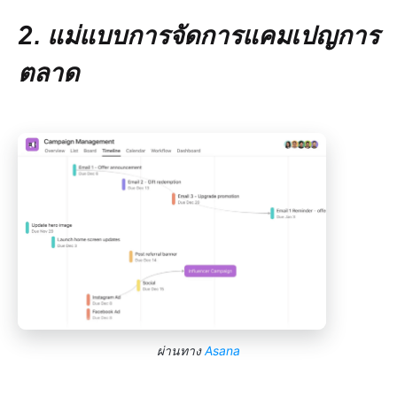
2. แม่แบบการจัดการแคมเปญการ
ตลาด
ผ่านทาง
Asana