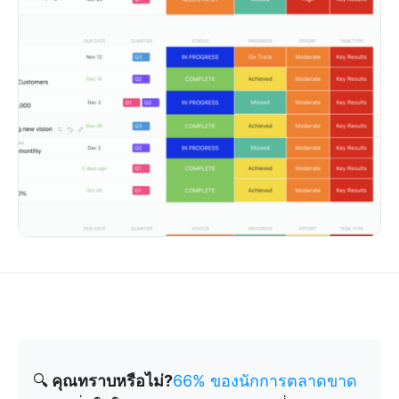
🔍
คุณทราบหรือไม่?
66% ของนักการตลาดขาด