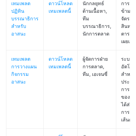
เทมเพลต
ดาวน์โหลด
นักกลยุทธ์
การร่ว
ปฏิทิน
เทมเพลตนี้
ด้านเนื้อหา,
ข้ามที
บรรณาธิการ
ทีม
จัดระเ
สำหรับ
บรรณาธิการ,
สินทรัพ
อาสนะ
นักการตลาด
ตาราง
เผยแพร
เทมเพลต
ดาวน์โหลด
ผู้จัดการฝ่าย
ระบบ
การวางแผน
เทมเพลตนี้
การตลาด,
อัตโนมั
กิจกรรม
ทีม, เอเจนซี่
สำหรั
อาสนะ
ประมา
การมอ
ของผู้ม
ได้ส่วน
การก
เส้นตา