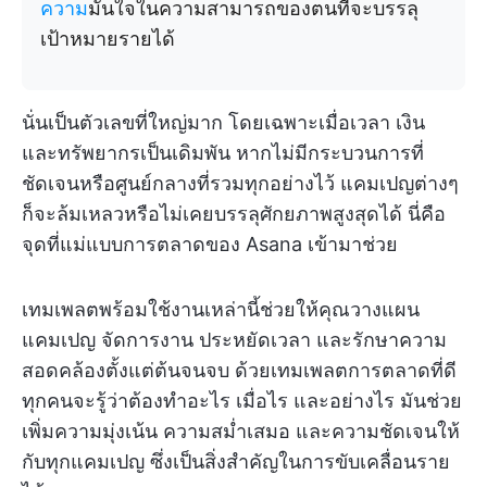
ความ
มั่นใจในความสามารถของตนที่จะบรรลุ
เป้าหมายรายได้
นั่นเป็นตัวเลขที่ใหญ่มาก โดยเฉพาะเมื่อเวลา เงิน
และทรัพยากรเป็นเดิมพัน หากไม่มีกระบวนการที่
ชัดเจนหรือศูนย์กลางที่รวมทุกอย่างไว้ แคมเปญต่างๆ
ก็จะล้มเหลวหรือไม่เคยบรรลุศักยภาพสูงสุดได้ นี่คือ
จุดที่แม่แบบการตลาดของ Asana เข้ามาช่วย
เทมเพลตพร้อมใช้งานเหล่านี้ช่วยให้คุณวางแผน
แคมเปญ จัดการงาน ประหยัดเวลา และรักษาความ
สอดคล้องตั้งแต่ต้นจนจบ ด้วยเทมเพลตการตลาดที่ดี
ทุกคนจะรู้ว่าต้องทำอะไร เมื่อไร และอย่างไร มันช่วย
เพิ่มความมุ่งเน้น ความสม่ำเสมอ และความชัดเจนให้
กับทุกแคมเปญ ซึ่งเป็นสิ่งสำคัญในการขับเคลื่อนราย