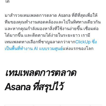
ได้
มาสำรวจเทมเพลตการตลาด Asana ที่ดีที่สุดเพื่อให้
ทีมของคุณทำงานสอดคล้องและไปในทิศทางเดียวกัน
และหากคุณกำลังมองหาสิ่งที่ใช้งานง่ายขึ้น เชื่อมต่อ
ได้มากขึ้น และติดตามได้ง่ายในระยะยาว เรามี
เทมเพลตทางเลือกที่ชาญฉลาดกว่าจาก
ClickUp
ซึ่ง
เป็นพื้นที่ทำงาน AI แบบรวมศูนย์
แห่งแรกของโลก
เทมเพลตการตลาด
Asana ที่สรุปไว้