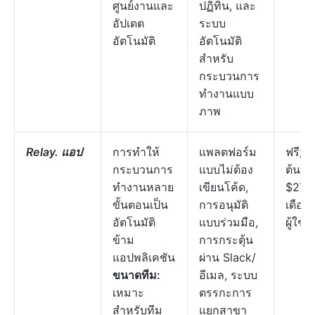
ศูนย์งานและ
ปฏิทิน, และ
อัปเดต
ระบบ
อัตโนมัติ
อัตโนมัติ
สำหรับ
กระบวนการ
ทำงานแบบ
ภาพ
Relay. แอป
การทำให้
แพลตฟอร์ม
ฟรี; เร
กระบวนการ
แบบไม่ต้อง
ต้นที่
ทำงานหลาย
เขียนโค้ด,
$27/
ขั้นตอนเป็น
การอนุมัติ
เดือนต
อัตโนมัติ
แบบร่วมมือ,
ผู้ใช้
ข้าม
การกระตุ้น
แอปพลิเคชัน
ผ่าน Slack/
ขนาดทีม:
อีเมล, ระบบ
เหมาะ
ตรรกะการ
สำหรับทีม
แยกสาขา