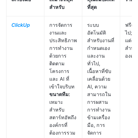
สำหรับ
ที่สุด
ClickUp
การจัดการ
ระบบ
ฟรีต
งานและ
อัตโนมัติ
ไป; ปร
ประสิทธิภาพ
สำหรับงานที่
แต่งได
การทำงาน
กำหนดเอง
สำหรั
ด้วยการ
และงาน
องค์ก
ติดตาม
ทั่วไป,
โครงการ
เนื้อหาที่ขับ
และ AI ที่
เคลื่อนด้วย
เข้าใจบริบท
AI, ความ
ขนาดทีม:
สามารถใน
เหมาะ
การผสาน
สำหรับ
การทำงาน
สตาร์ทอัพถึง
ข้ามเครื่อง
องค์กรที่
มือ, การ
ต้องการรวม
จัดการ