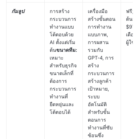
กัมลูป
การสร้าง
เครื่องมือ
ฟรี; เร
กระบวนการ
สร้างขั้นตอน
ต้นที่
ทำงานแบบ
การทำงาน
$97/
โต้ตอบด้วย
แบบภาพ,
เดือนต
AI ตั้งแต่เริ่ม
การผสาน
ผู้ใช้
ต้น
ขนาดทีม:
รวมกับ
เหมาะ
GPT-4, การ
สำหรับธุรกิจ
สร้าง
ขนาดเล็กที่
กระบวนการ
ต้องการ
สร้างลูกค้า
กระบวนการ
เป้าหมาย,
ทำงานที่
ระบบ
ยืดหยุ่นและ
อัตโนมัติ
โต้ตอบได้
สำหรับขั้น
ตอนการ
ทำงานที่ซับ
ซ้อนซึ่ง