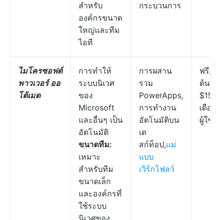
สำหรับ
กระบวนการ
องค์กรขนาด
ใหญ่และทีม
ไอที
ไมโครซอฟต์
การทำให้
การผสาน
ฟรี; เร
พาวเวอร์ ออ
ระบบนิเวศ
รวม
ต้นที่
โต้เมต
ของ
PowerApps,
$15/
Microsoft
การทำงาน
เดือนต
และอื่นๆ เป็น
อัตโนมัติบน
ผู้ใช้
อัตโนมัติ
เด
ขนาดทีม:
สก์ท็อป,
แม่
เหมาะ
แบบ
สำหรับทีม
เวิร์กโฟลว์
ขนาดเล็ก
และองค์กรที่
ใช้ระบบ
นิเวศของ