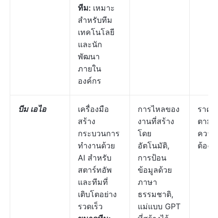
ทีม:
เหมาะ
สำหรับทีม
เทคโนโลยี
และนัก
พัฒนา
ภายใน
องค์กร
บีม เอไอ
เครื่องมือ
การไหลของ
ราคา
สร้าง
งานที่สร้าง
ตาม
กระบวนการ
โดย
ความ
ทำงานด้วย
อัตโนมัติ,
ต้องก
AI สำหรับ
การป้อน
สตาร์ทอัพ
ข้อมูลด้วย
และทีมที่
ภาษา
เติบโตอย่าง
ธรรมชาติ,
รวดเร็ว
แม่แบบ GPT