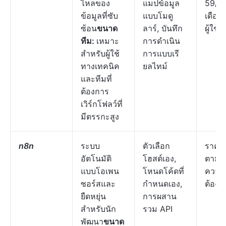
ไหลของ
แมปข้อมูล
59/
ข้อมูลที่ซับ
แบบโมดู
เดือนต
ซ้อน
ขนาด
ลาร์, บันทึก
ผู้ใช้
ทีม:
เหมาะ
การดำเนิน
สำหรับผู้ใช้
การแบบเรี
ทางเทคนิค
ยลไทม์
และทีมที่
ต้องการ
เวิร์กโฟลว์ที่
มีตรรกะสูง
n8n
ระบบ
ตัวเลือก
ราคา
อัตโนมัติ
โฮสต์เอง,
ตาม
แบบโอเพน
โหนดโค้ดที่
ความ
ซอร์สและ
กำหนดเอง,
ต้องก
ยืดหยุ่น
การผสาน
สำหรับนัก
รวม API
พัฒนา
ขนาด