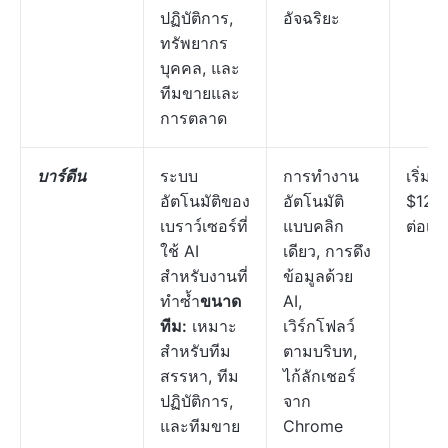
ปฏิบัติการ,
อัจฉริยะ
ทรัพยากร
บุคคล, และ
ทีมขายและ
การตลาด
บาร์ดีน
ระบบ
การทำงาน
เริ่มต้น
อัตโนมัติของ
อัตโนมัติ
$129
เบราว์เซอร์ที่
แบบคลิก
ต่อเดื
ใช้ AI
เดียว, การดึง
สำหรับงานที่
ข้อมูลด้วย
ทำซ้ำ
ขนาด
AI,
ทีม:
เหมาะ
เวิร์กโฟลว์
สำหรับทีม
ตามบริบท,
สรรหา, ทีม
ไก้ลักเชอร์
ปฏิบัติการ,
จาก
และทีมขาย
Chrome