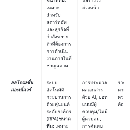
ขนาดทีม:
ที่สร้างไว้
เหมาะ
ล่วงหน้า
สำหรับ
สตาร์ทอัพ
และธุรกิจที่
กำลังขยาย
ตัวที่ต้องการ
การดำเนิน
งานภายในที่
ชาญฉลาด
ออโตเมชั่น
ระบบ
การประมวล
ราคา
แอนนี่แวร์
อัตโนมัติ
ผลเอกสาร
ตาม
กระบวนการ
ด้วย AI, บอท
ความ
ด้วยหุ่นยนต์
แบบมีผู้
ต้องก
ระดับองค์กร
ควบคุม/ไม่มี
(RPA)
ขนาด
ผู้ควบคุม,
ทีม:
เหมาะ
การค้นพบ