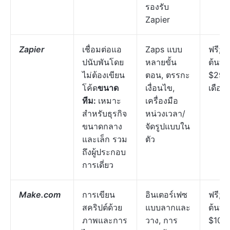
รองรับ
Zapier
Zapier
เชื่อมต่อแอ
Zaps แบบ
ฟรี; เร
ปนับพันโดย
หลายขั้น
ต้นที่
ไม่ต้องเขียน
ตอน, ตรรกะ
$29.
โค้ด
ขนาด
เงื่อนไข,
เดือน
ทีม:
เหมาะ
เครื่องมือ
สำหรับธุรกิจ
หน่วงเวลา/
ขนาดกลาง
จัดรูปแบบใน
และเล็ก รวม
ตัว
ถึงผู้ประกอบ
การเดี่ยว
Make.com
การเขียน
อินเตอร์เฟซ
ฟรี; เร
สคริปต์ด้วย
แบบลากและ
ต้นที่
ภาพและการ
วาง, การ
$10.