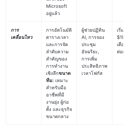
Microsoft
อยู่แล้ว
การ
การอัตโนมัติ
ผู้ช่วยปฏิทิน
เริ่มต้น
เคลื่อนไหว
ตารางเวลา
AI, การจอง
$19/
และการจัด
ประชุม
เดือน
ลำดับความ
อัจฉริยะ,
ต่อผู้ใ
สำคัญของ
การเพิ่ม
การทำงาน
ประสิทธิภาพ
เชิงลึก
ขนาด
เวลาโฟกัส
ทีม:
เหมาะ
สำหรับมือ
อาชีพที่มี
งานยุ่ง ผู้ก่อ
ตั้ง และธุรกิจ
ขนาดกลาง