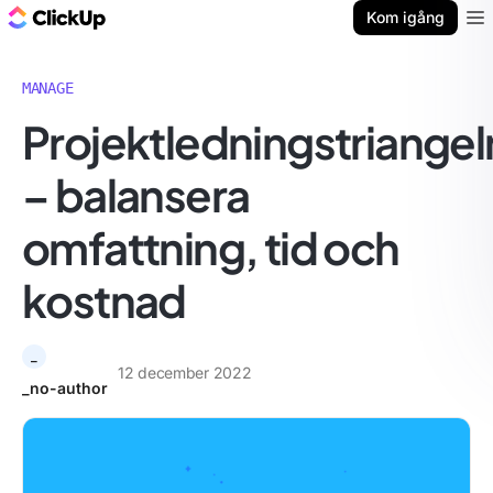
ClickUp-bloggen
Kom igång
Ope
MANAGE
Projektledningstriangel
– balansera
omfattning, tid och
kostnad
_
12 december 2022
_no-author