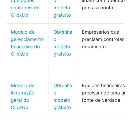
operações
o
lidam com operações
contábeis do
modelo
ponta a ponta
ClickUp
gratuito
Modelo de
Obtenha
Empresários que
gerenciamento
o
precisam controlar o
financeiro do
modelo
orçamento
ClickUp
gratuito
Modelo de
Obtenha
Equipes financeiras q
livro razão
o
precisam de uma únic
geral do
modelo
fonte de verdade
ClickUp
gratuito