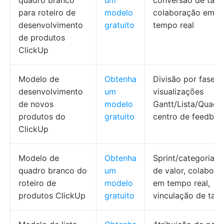
quadro branco
um
conversão de taref
para roteiro de
modelo
colaboração em
desenvolvimento
gratuito
tempo real
de produtos
ClickUp
Modelo de
Obtenha
Divisão por fases,
desenvolvimento
um
visualizações
de novos
modelo
Gantt/Lista/Quadr
produtos do
gratuito
centro de feedbac
ClickUp
Modelo de
Obtenha
Sprint/categoria/f
quadro branco do
um
de valor, colabora
roteiro de
modelo
em tempo real,
produtos ClickUp
gratuito
vinculação de tare