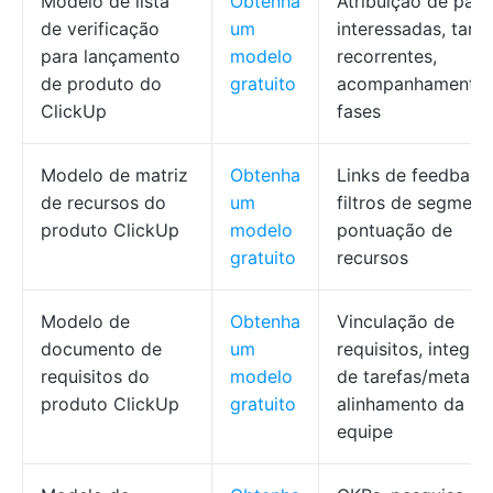
Modelo de lista
Obtenha
Atribuição de part
de verificação
um
interessadas, tare
para lançamento
modelo
recorrentes,
de produto do
gratuito
acompanhamento 
ClickUp
fases
Modelo de matriz
Obtenha
Links de feedback
de recursos do
um
filtros de segment
produto ClickUp
modelo
pontuação de
gratuito
recursos
Modelo de
Obtenha
Vinculação de
documento de
um
requisitos, integra
requisitos do
modelo
de tarefas/metas,
produto ClickUp
gratuito
alinhamento da
equipe