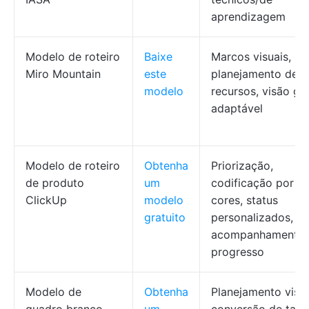
aprendizagem
Modelo de roteiro
Baixe
Marcos visuais,
Miro Mountain
este
planejamento de
modelo
recursos, visão ge
adaptável
Modelo de roteiro
Obtenha
Priorização,
de produto
um
codificação por
ClickUp
modelo
cores, status
gratuito
personalizados,
acompanhamento
progresso
Modelo de
Obtenha
Planejamento visua