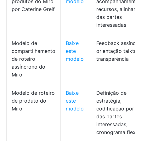
produtos do Miro
modelo
acompanhamento 
por Caterine Greif
recursos, alinham
das partes
interessadas
Modelo de
Baixe
Feedback assíncro
compartilhamento
este
orientação talktra
de roteiro
modelo
transparência
assíncrono do
Miro
Modelo de roteiro
Baixe
Definição de
de produto do
este
estratégia,
Miro
modelo
codificação por c
das partes
interessadas,
cronograma flexív