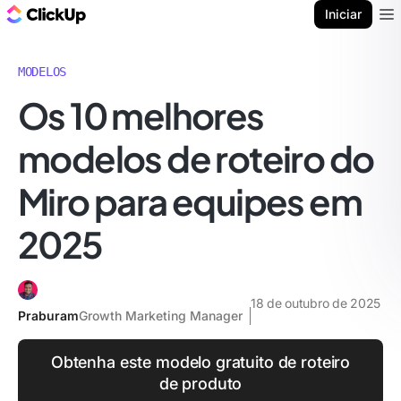
ClickUp Blogue
Iniciar
Ope
MODELOS
Os 10 melhores
modelos de roteiro do
Miro para equipes em
2025
18 de outubro de 2025
Praburam
Growth Marketing Manager
Obtenha este modelo gratuito de roteiro
de produto