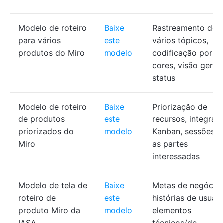
Modelo de roteiro
Baixe
Rastreamento de
para vários
este
vários tópicos,
produtos do Miro
modelo
codificação por
cores, visão geral
status
Modelo de roteiro
Baixe
Priorização de
de produtos
este
recursos, integraç
priorizados do
modelo
Kanban, sessões 
Miro
as partes
interessadas
Modelo de tela de
Baixe
Metas de negócios
roteiro de
este
histórias de usuári
produto Miro da
modelo
elementos
IASA
técnicos/de