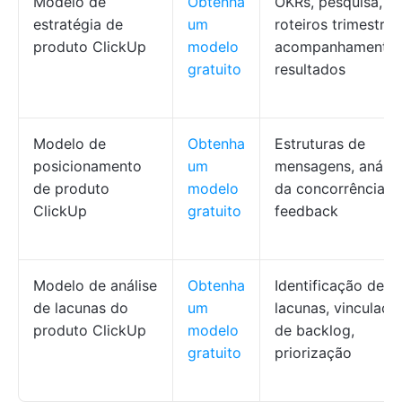
Modelo de
Obtenha
OKRs, pesquisa,
estratégia de
um
roteiros trimestrais
produto ClickUp
modelo
acompanhamento 
gratuito
resultados
Modelo de
Obtenha
Estruturas de
posicionamento
um
mensagens, anális
de produto
modelo
da concorrência,
ClickUp
gratuito
feedback
Modelo de análise
Obtenha
Identificação de
de lacunas do
um
lacunas, vinculaçã
produto ClickUp
modelo
de backlog,
gratuito
priorização