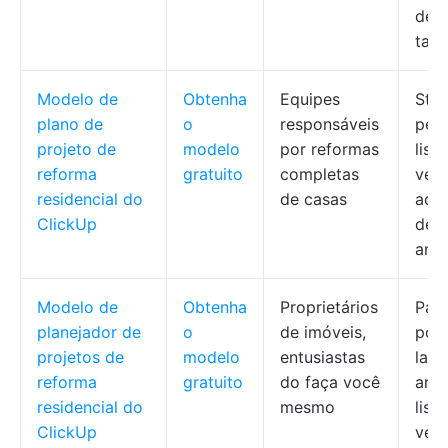
dep
tare
Modelo de
Obtenha
Equipes
Stat
plano de
o
responsáveis
pers
projeto de
modelo
por reformas
list
reforma
gratuito
completas
veri
residencial do
de casas
aco
ClickUp
de m
ante
Modelo de
Obtenha
Proprietários
Pain
planejador de
o
de imóveis,
por
projetos de
modelo
entusiastas
layo
reforma
gratuito
do faça você
arra
residencial do
mesmo
list
ClickUp
veri