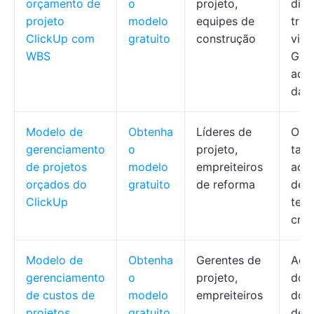
orçamento de
o
projeto,
divi
projeto
modelo
equipes de
trab
ClickUp com
gratuito
construção
visu
WBS
Gan
aco
da 
Modelo de
Obtenha
Líderes de
Org
gerenciamento
o
projeto,
tare
de projetos
modelo
empreiteiros
aco
orçados do
gratuito
de reforma
de 
ClickUp
tem
cro
Modelo de
Obtenha
Gerentes de
Aco
gerenciamento
o
projeto,
do 
de custos de
modelo
empreiteiros
dos 
projetos
gratuito
de 