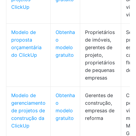
ClickUp
visu
vinc
Modelo de
Obtenha
Proprietários
Seç
proposta
o
de imóveis,
pro
orçamentária
modelo
gerentes de
estr
do ClickUp
gratuito
projeto,
camp
proprietários
flux
de pequenas
de 
empresas
Modelo de
Obtenha
Gerentes de
Cam
gerenciamento
o
construção,
pers
de projetos de
modelo
empresas de
visu
construção da
gratuito
reforma
múlt
ClickUp
Ment
Gant