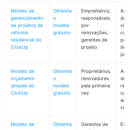
Modelo de
Obtenha
Empreiteiros,
Aco
gerenciamento
o
responsáveis
de 
de projetos de
modelo
por
visi
reforma
gratuito
renovações,
carg
residencial do
gerentes de
pain
ClickUp
projeto
de v
pro
Modelo de
Obtenha
Proprietários,
Aco
orçamento
o
renovadores
de
simples do
modelo
pela primeira
rece
ClickUp
gratuito
vez
cálc
auto
visu
Modelo de
Obtenha
Gerentes de
Estr