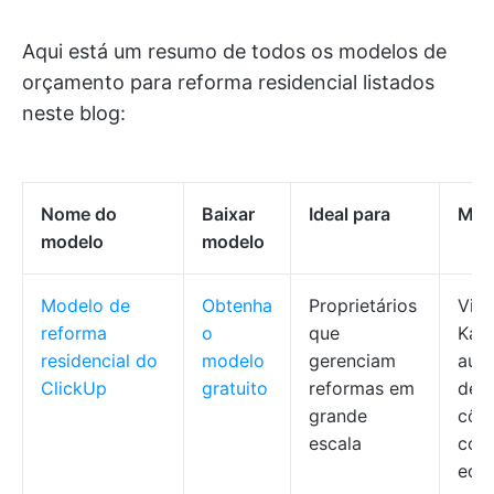
Aqui está um resumo de todos os modelos de
orçamento para reforma residencial listados
neste blog:
Nome do
Baixar
Ideal para
Mel
modelo
modelo
Modelo de
Obtenha
Proprietários
Vis
reforma
o
que
Kan
residencial do
modelo
gerenciam
aut
ClickUp
gratuito
reformas em
det
grande
côm
escala
coo
equ