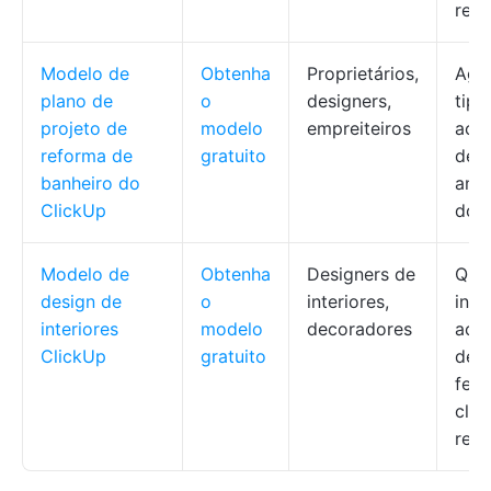
reut
Modelo de
Obtenha
Proprietários,
Agr
plano de
o
designers,
tipo
projeto de
modelo
empreiteiros
aco
reforma de
gratuito
de i
banheiro do
ane
ClickUp
doc
Modelo de
Obtenha
Designers de
Qua
design de
o
interiores,
insp
interiores
modelo
decoradores
aco
ClickUp
gratuito
de f
fee
clie
recu