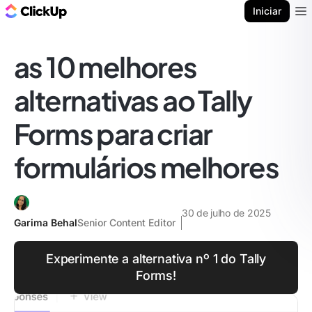
ClickUp Blogue
Iniciar
Ope
as 10 melhores
alternativas ao Tally
Forms para criar
formulários melhores
30 de julho de 2025
Garima Behal
Senior Content Editor
Experimente a alternativa nº 1 do Tally
Forms!