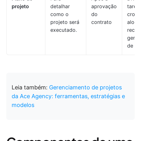
projeto
detalhar
aprovação
tarefa
como o
do
crono
projeto será
contrato
aloca
executado.
recur
geren
de ris
Leia também:
Gerenciamento de projetos
da Ace Agency: ferramentas, estratégias e
modelos