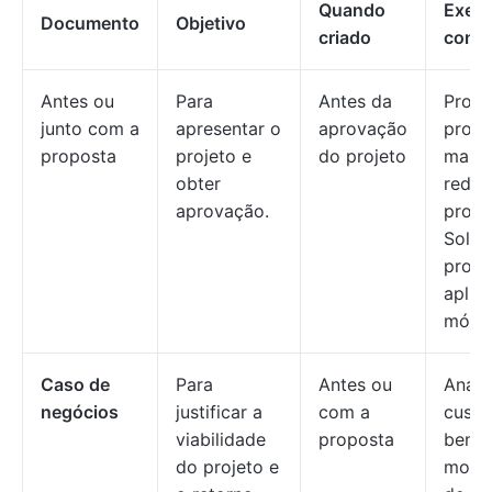
Quando
Exem
Documento
Objetivo
criado
cont
Antes ou
Para
Antes da
Probl
junto com a
apresentar o
aprovação
proce
proposta
projeto e
do projeto
manu
obter
redu
aprovação.
produ
Soluç
propo
aplic
móvel
Caso de
Para
Antes ou
Análi
negócios
justificar a
com a
custo
viabilidade
proposta
benef
do projeto e
mostr