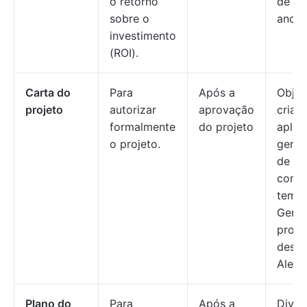
o retorno
de 1
sobre o
anos.
investimento
(ROI).
Carta do
Para
Após a
Objet
projeto
autorizar
aprovação
criar
formalmente
do projeto
aplic
o projeto.
geren
de ta
contr
temp
Geren
proje
desig
Alec.
Plano do
Para
Após a
Divis