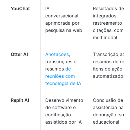
YouChat
IA
Resultados de p
conversacional
integrados,
aprimorada por
rastreamento de
pesquisa na web
citações, compr
multimodal
Otter AI
Anotações
,
Transcrição ao v
transcrições e
resumos de reun
resumos
de
itens de ação
reuniões com
automatizados
tecnologia de IA
Replit AI
Desenvolvimento
Conclusão de có
de software e
assistência na
codificação
depuração, supo
assistidos por IA
educacional