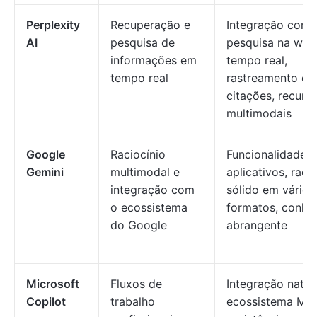
Perplexity
Recuperação e
Integração com
AI
pesquisa de
pesquisa na we
informações em
tempo real,
tempo real
rastreamento de
citações, recurs
multimodais
Google
Raciocínio
Funcionalidade e
Gemini
multimodal e
aplicativos, raci
integração com
sólido em vários
o ecossistema
formatos, conhe
do Google
abrangente
Microsoft
Fluxos de
Integração nati
Copilot
trabalho
ecossistema Micr