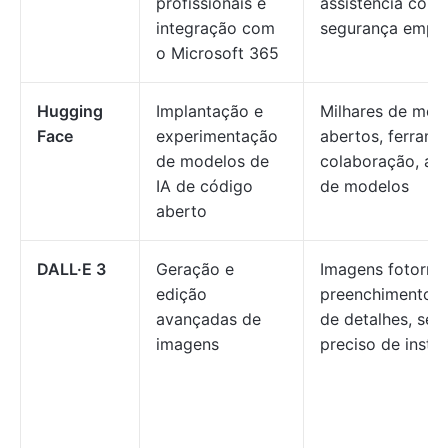
profissionais e
assistência conte
integração com
segurança empre
o Microsoft 365
Hugging
Implantação e
Milhares de mod
Face
experimentação
abertos, ferrame
de modelos de
colaboração, aju
IA de código
de modelos
aberto
DALL·E 3
Geração e
Imagens fotorreal
edição
preenchimento/
avançadas de
de detalhes, se
imagens
preciso de instr