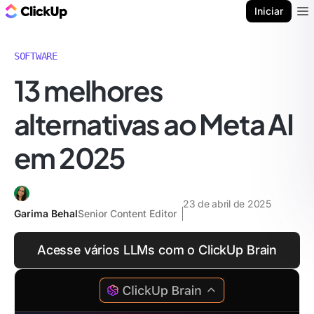
ClickUp Blogue
Iniciar
Ope
SOFTWARE
13 melhores
alternativas ao Meta AI
em 2025
23 de abril de 2025
Garima Behal
Senior Content Editor
Acesse vários LLMs com o ClickUp Brain