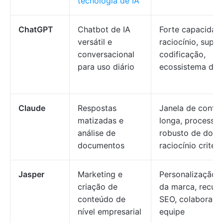
tecnologia de IA
ChatGPT
Chatbot de IA
Forte capacidad
versátil e
raciocínio, supor
conversacional
codificação,
para uso diário
ecossistema de p
Claude
Respostas
Janela de conte
matizadas e
longa, processa
análise de
robusto de docu
documentos
raciocínio criter
Jasper
Marketing e
Personalização 
criação de
da marca, recur
conteúdo de
SEO, colaboraç
nível empresarial
equipe