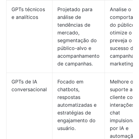
GPTs técnicos
Projetado para
Analise o
e analíticos
análise de
comportam
tendências de
do público,
mercado,
otimize o S
segmentação do
preveja o
público-alvo e
sucesso das
acompanhamento
campanhas 
de campanhas.
marketing.
GPTs de IA
Focado em
Melhore o
conversacional
chatbots,
suporte ao
respostas
cliente com
automatizadas e
interações 
estratégias de
chat
engajamento do
impulsionad
usuário.
por IA e
automação 