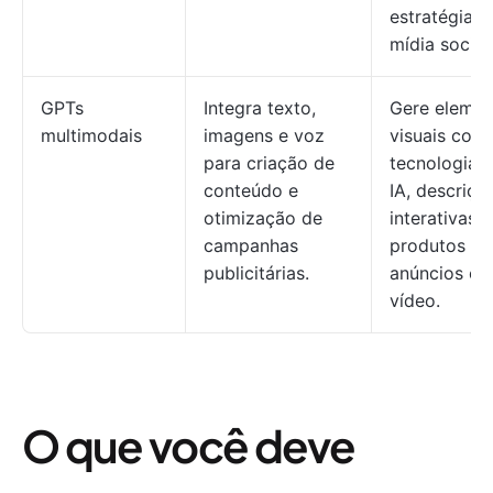
estratégia d
mídia social.
GPTs
Integra texto,
Gere elemen
multimodais
imagens e voz
visuais com
para criação de
tecnologia 
conteúdo e
IA, descriçõ
otimização de
interativas 
campanhas
produtos e
publicitárias.
anúncios e
vídeo.
O que você deve