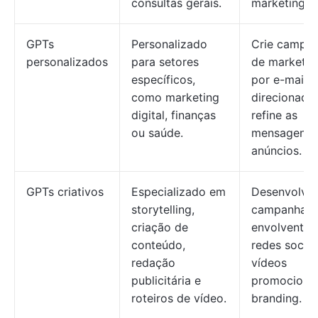
consultas gerais.
marketing.
GPTs
Personalizado
Crie campa
personalizados
para setores
de marketin
específicos,
por e-mail
como marketing
direcionada
digital, finanças
refine as
ou saúde.
mensagens 
anúncios.
GPTs criativos
Especializado em
Desenvolva
storytelling,
campanhas
criação de
envolventes
conteúdo,
redes sociai
redação
vídeos
publicitária e
promocionai
roteiros de vídeo.
branding.