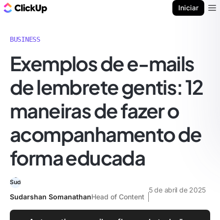
ClickUp Blogue
Iniciar
Ope
BUSINESS
Exemplos de e-mails
de lembrete gentis: 12
maneiras de fazer o
acompanhamento de
forma educada
5 de abril de 2025
Sudarshan Somanathan
Head of Content