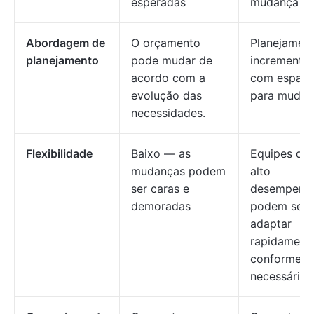
esperadas
mudança
Abordagem de
O orçamento
Planejamen
planejamento
pode mudar de
incremental
acordo com a
com espaç
evolução das
para mudan
necessidades.
Flexibilidade
Baixo — as
Equipes de
mudanças podem
alto
ser caras e
desempenh
demoradas
podem se
adaptar
rapidament
conforme
necessário