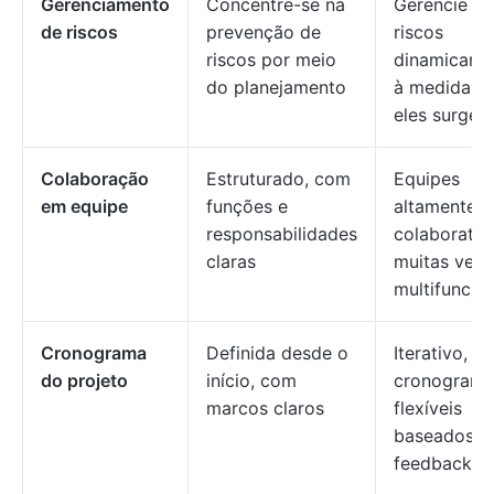
Gerenciamento
Concentre-se na
Gerencie os
de riscos
prevenção de
riscos
riscos por meio
dinamicame
do planejamento
à medida q
eles surgem
Colaboração
Estruturado, com
Equipes
em equipe
funções e
altamente
responsabilidades
colaborativ
claras
muitas veze
multifuncio
Cronograma
Definida desde o
Iterativo, c
do projeto
início, com
cronograma
marcos claros
flexíveis
baseados 
feedback