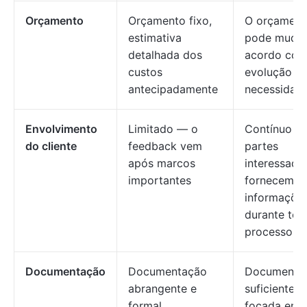
Orçamento
Orçamento fixo,
O orçament
estimativa
pode mudar
detalhada dos
acordo com
custos
evolução d
antecipadamente
necessidad
Envolvimento
Limitado — o
Contínuo —
do cliente
feedback vem
partes
após marcos
interessada
importantes
fornecem
informaçõe
durante tod
processo
Documentação
Documentação
Documenta
abrangente e
suficiente
formal
focada em