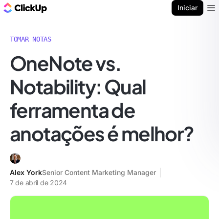
ClickUp Blogue
Iniciar
Ope
TOMAR NOTAS
OneNote vs.
Notability: Qual
ferramenta de
anotações é melhor?
Alex York
Senior Content Marketing Manager
7 de abril de 2024