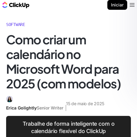
ClickUp Blogue
Iniciar
Ope
SOFTWARE
Como criar um
calendário no
Microsoft Word para
2025 (com modelos)
15 de maio de 2025
Erica Golightly
Senior Writer
Trabalhe de forma inteligente com o
calendário flexível do ClickUp