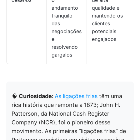
desafios
o
de alta
andamento
qualidade e
tranquilo
mantendo os
das
clientes
negociações
potenciais
e
engajados
resolvendo
gargalos
🧠
Curiosidade:
As ligações frias
têm uma
rica história que remonta a 1873; John H.
Patterson, da National Cash Register
Company (NCR), foi o pioneiro desse
movimento. As primeiras “ligações frias” de
Patterson consistiam em visitas pessoais a