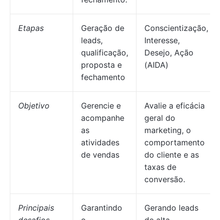
Etapas
Geração de
Conscientização,
leads,
Interesse,
qualificação,
Desejo, Ação
proposta e
(AIDA)
fechamento
Objetivo
Gerencie e
Avalie a eficácia
acompanhe
geral do
as
marketing, o
atividades
comportamento
de vendas
do cliente e as
taxas de
conversão.
Principais
Garantindo
Gerando leads