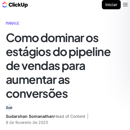
ClickUp Blogue
Iniciar
Ope
MANAGE
Como dominar os
estágios do pipeline
de vendas para
aumentar as
conversões
Sudarshan Somanathan
Head of Content
8 de fevereiro de 2025