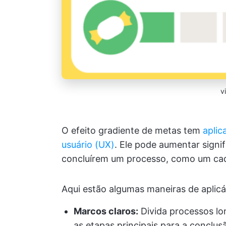
v
O efeito gradiente de metas tem
aplic
usuário (UX)
. Ele pode aumentar signi
concluírem um processo, como um ca
Aqui estão algumas maneiras de aplicá
Marcos claros:
Divida processos lo
as etapas principais para a conclus