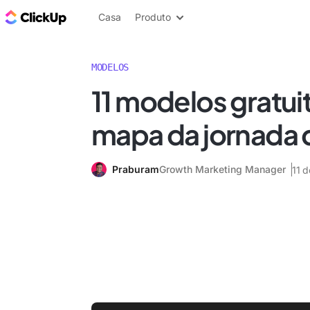
ClickUp Blogue
Casa
Produto
MODELOS
11 modelos gratui
mapa da jornada d
Praburam
Growth Marketing Manager
11 d