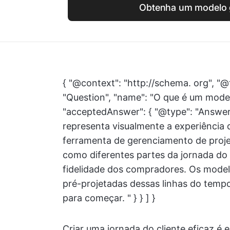
Obtenha um modelo g
{ "@context": "http://schema. org", "@
"Question", "name": "O que é um model
"acceptedAnswer": { "@type": "Answer"
representa visualmente a experiência d
ferramenta de gerenciamento de proje
como diferentes partes da jornada do 
fidelidade dos compradores. Os model
pré-projetadas dessas linhas do temp
para começar. " } } ] }
Criar uma jornada do cliente eficaz é 