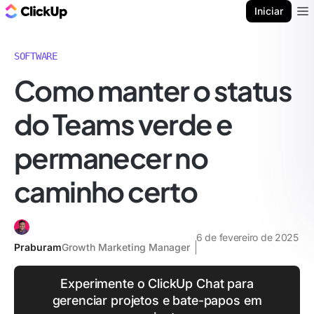
ClickUp Blogue
Iniciar
Ope
SOFTWARE
Como manter o status
do Teams verde e
permanecer no
caminho certo
6 de fevereiro de 2025
Praburam
Growth Marketing Manager
Experimente o ClickUp Chat para
gerenciar projetos e bate-papos em