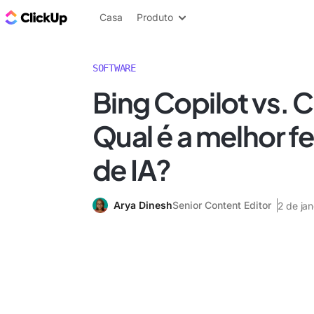
ClickUp Blogue
Casa
Produto
SOFTWARE
Bing Copilot vs. 
Qual é a melhor f
de IA?
Arya Dinesh
Senior Content Editor
2 de ja