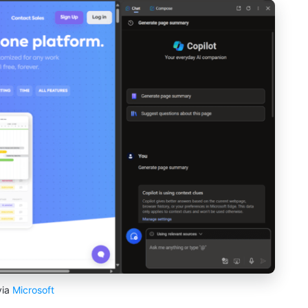
via
Microsoft