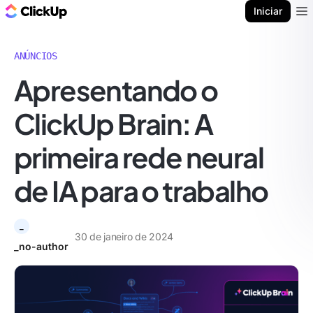
ClickUp Blogue
Iniciar
Ope
ANÚNCIOS
Apresentando o
ClickUp Brain: A
primeira rede neural
de IA para o trabalho
_
30 de janeiro de 2024
_no-author