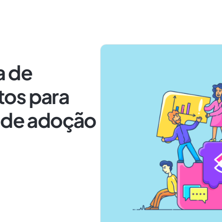
a de
tos para
s de adoção