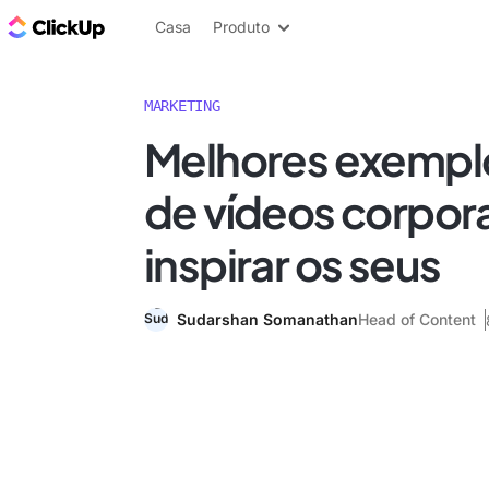
ClickUp Blogue
Casa
Produto
MARKETING
Melhores exemplo
de vídeos corpora
inspirar os seus
Sudarshan Somanathan
Head of Content