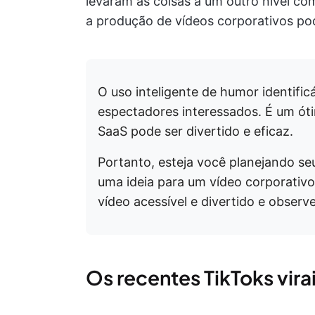
levaram as coisas a um outro nível co
a produção de vídeos corporativos pode
O uso inteligente de humor identifi
espectadores interessados. É um ó
SaaS pode ser divertido e eficaz.
Portanto, esteja você planejando se
uma ideia para um vídeo corporativ
vídeo acessível e divertido e observ
Os recentes TikToks vira