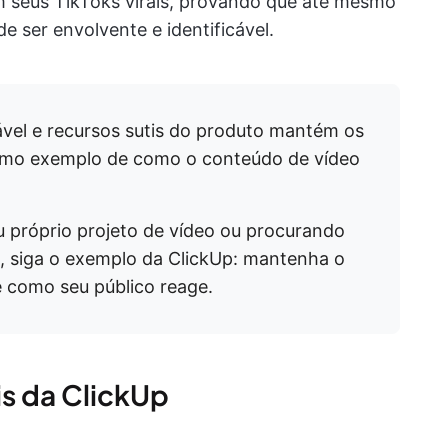
m seus TikToks virais, provando que até mesmo
 ser envolvente e identificável.
cável e recursos sutis do produto mantém os
timo exemplo de como o conteúdo de vídeo
u próprio projeto de vídeo ou procurando
o, siga o exemplo da ClickUp: mantenha o
e como seu público reage.
is da ClickUp