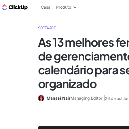
ClickUp Blogue
Casa
Produto
SOFTWARE
As 13 melhores f
de gerenciament
calendário para s
organizado
Manasi Nair
Managing Editor
26 de outub