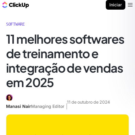
ClickUp Blogue
Iniciar
Ope
SOFTWARE
11 melhores softwares
de treinamento e
integração de vendas
em 2025
11 de outubro de 2024
Manasi Nair
Managing Editor