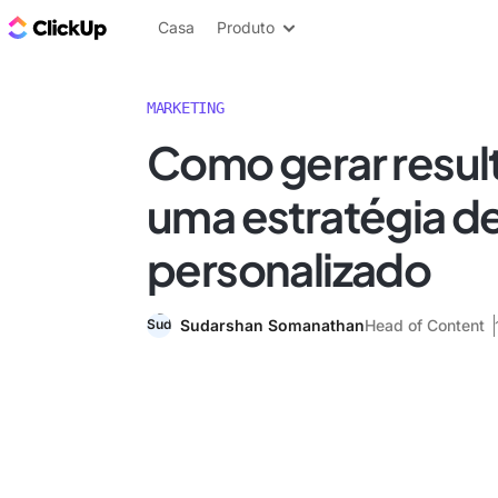
ClickUp Blogue
Casa
Produto
MARKETING
Como gerar resu
uma estratégia d
personalizado
Sudarshan Somanathan
Head of Content