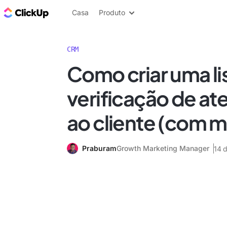
ClickUp Blogue
Casa
Produto
CRM
Como criar uma li
verificação de a
ao cliente (com 
Praburam
Growth Marketing Manager
14 